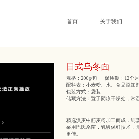
首页
关于我们
日式乌冬面
规格：200g/包
保质期：12个
配料表：小麦粉、水、食品添加
包装方式：袋装
储藏方法：置于阴凉干燥处，常
精选澳麦中筋麦粉加工而成，纯
采用巴氏杀菌，乳酸保鲜技术，
更佳。